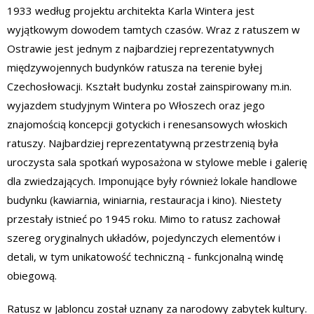
1933 według projektu architekta Karla Wintera jest
wyjątkowym dowodem tamtych czasów. Wraz z ratuszem w
Ostrawie jest jednym z najbardziej reprezentatywnych
międzywojennych budynków ratusza na terenie byłej
Czechosłowacji. Kształt budynku został zainspirowany m.in.
wyjazdem studyjnym Wintera po Włoszech oraz jego
znajomością koncepcji gotyckich i renesansowych włoskich
ratuszy. Najbardziej reprezentatywną przestrzenią była
uroczysta sala spotkań wyposażona w stylowe meble i galerię
dla zwiedzających. Imponujące były również lokale handlowe
budynku (kawiarnia, winiarnia, restauracja i kino). Niestety
przestały istnieć po 1945 roku. Mimo to ratusz zachował
szereg oryginalnych układów, pojedynczych elementów i
detali, w tym unikatowość techniczną - funkcjonalną windę
obiegową.
Ratusz w Jabloncu został uznany za narodowy zabytek kultury.