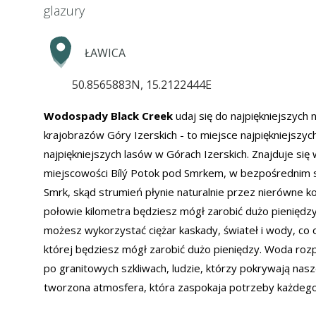
glazury
ŁAWICA
50.8565883N, 15.2122444E
Wodospady Black Creek
udaj się do najpiękniejszych 
krajobrazów Góry Izerskich - to miejsce najpiękniejszyc
najpiękniejszych lasów w Górach Izerskich. Znajduje się 
miejscowości Bílý Potok pod Smrkem, w bezpośrednim 
Smrk, skąd strumień płynie naturalnie przez nierówne ko
połowie kilometra będziesz mógł zarobić dużo pieniędzy
możesz wykorzystać ciężar kaskady, świateł i wody, co
której będziesz mógł zarobić dużo pieniędzy. Woda rozp
po granitowych szkliwach, ludzie, którzy pokrywają nasz
tworzona atmosfera, która zaspokaja potrzeby każdego