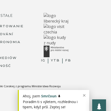
STAŁE
ARTOWANIE
OVÁNÍ
TRONOMIA
MEDIÓW
IG
YTB
FB
NOŚĆ
R
iki Czeskiej z programu Ministerstwa Rozwoju
Ahoj, jsem
Smrčoun
🌲
Poradím ti s výletem, rozhlednou i
tipem, když prší. Zeptej se!