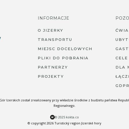
INFORMACJE
POZO
O JIZERKY
ĆWI
TRANSPORTU
UBYT
MIEJSC DOCELOWYCH
GAS
PLIKI DO POBRANIA
CELE
PARTNERZY
DLA 
PROJEKTY
ŁĄCZ
GDP
Gór Izerskich został zrealizowany przy wkładzie środków z budżetu państwa Republ
Regionalnego.
© 2025 kokta.co
© copyright 2026 Turistický region Jizerské hory