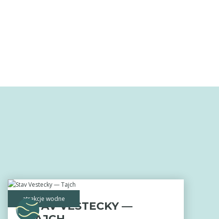
atrakcje wodne
STAV VESTECKY —
TAJCH