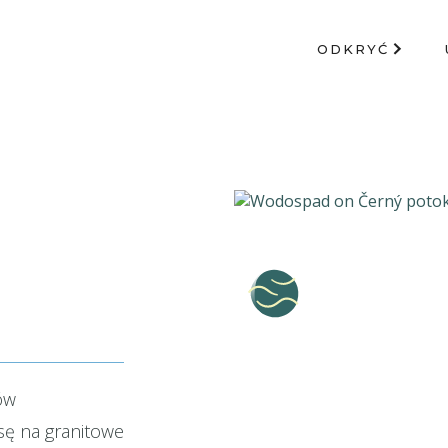
ODKRYĆ
ów
nsę na granitowe