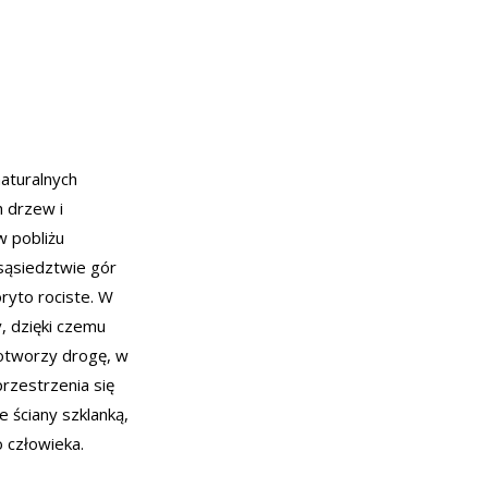
naturalnych
h drzew i
w pobliżu
sąsiedztwie gór
ryto rociste. W
, dzięki czemu
 otworzy drogę, w
rzestrzenia się
e ściany szklanką,
 człowieka.