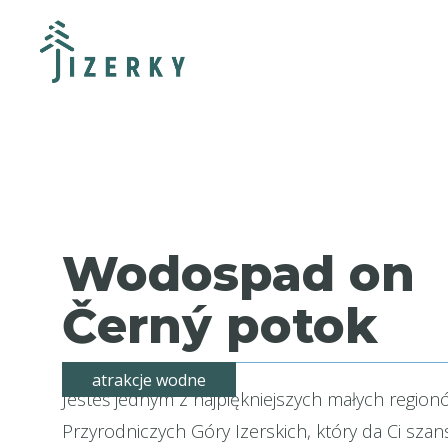
Wodospad on
Černý potok
atrakcje wodne
Jesteś jednym z najpiękniejszych małych region
Przyrodniczych Góry Izerskich, który da Ci sza