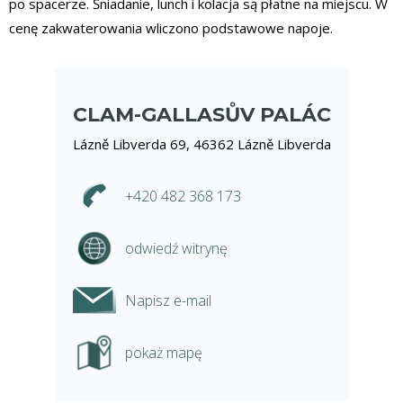
po spacerze. Śniadanie, lunch i kolacja są płatne na miejscu. W
cenę zakwaterowania wliczono podstawowe napoje.
CLAM-GALLASŮV PALÁC
Lázně Libverda 69, 46362 Lázně Libverda
+420 482 368 173
odwiedź witrynę
Napisz e-mail
pokaż mapę