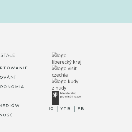
STAŁE
ARTOWANIE
OVÁNÍ
TRONOMIA
MEDIÓW
IG
YTB
FB
NOŚĆ
R