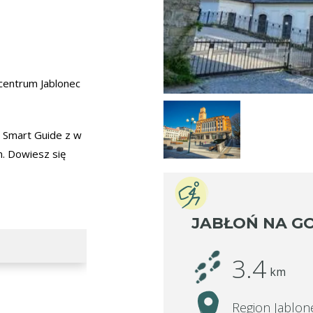
 centrum Jablonec
ę Smart Guide z w
. Dowiesz się
JABŁOŃ NA G
3.4
km
Region Jablon