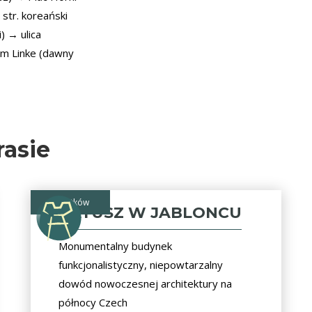
str. koreański
) → ulica
om Linke (dawny
rasie
zabytków
RATUSZ W JABLONCU
Monumentalny budynek
funkcjonalistyczny, niepowtarzalny
dowód nowoczesnej architektury na
północy Czech