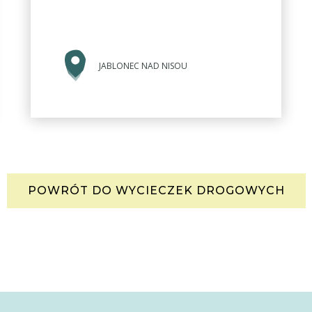
JABLONEC NAD NISOU
POWRÓT DO WYCIECZEK DROGOWYCH