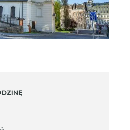
ODZINĘ
ec