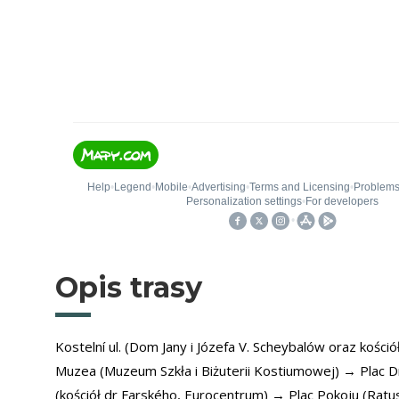
Opis trasy
Kostelní ul. (Dom Jany i Józefa V. Scheybalów oraz kości
Muzea (Muzeum Szkła i Biżuterii Kostiumowej) → Plac D
(kościół dr Farského, Eurocentrum) → Plac Pokoju (Ratu