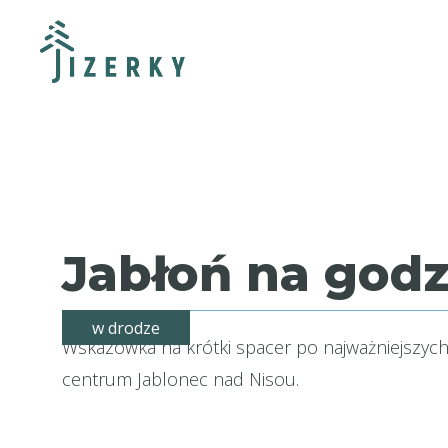
Jabłoń na godz
w drodze
Wskazówka na krótki spacer po najważniejszyc
centrum Jablonec nad Nisou.