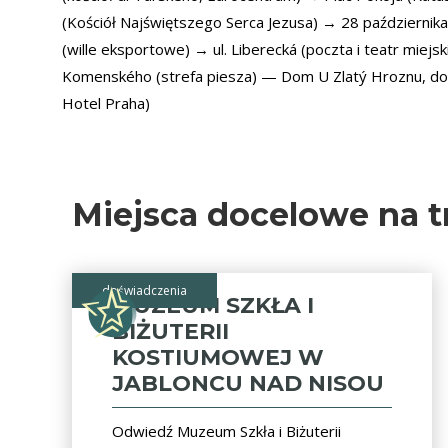
(Kościół Najświętszego Serca Jezusa) → 28 października 
(wille eksportowe) → ul. Liberecká (poczta i teatr miejski
Komenského (strefa piesza) — Dom U Zlatý Hroznu, d
Hotel Praha)
Miejsca docelowe na t
doświadczenia
MUZEUM SZKŁA I
BIŻUTERII
KOSTIUMOWEJ W
JABLONCU NAD NISOU
Odwiedź Muzeum Szkła i Biżuterii