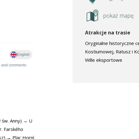
pokaż mapę
Atrakcje na trasie
Oryginalne historyczne c
Kostiumowej, Ratusz i Ko
Wille eksportowe
ół św. Anny) → U
r. Farského
sz) → Plac Horní