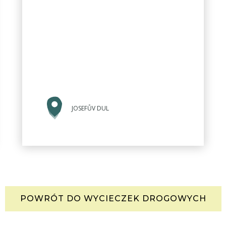
JOSEFŮV DUL
POWRÓT DO WYCIECZEK DROGOWYCH