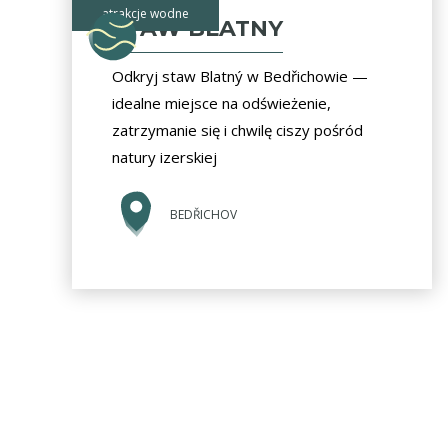
atrakcje wodne
STAW BLATNY
Odkryj staw Blatný w Bedřichowie —
idealne miejsce na odświeżenie,
zatrzymanie się i chwilę ciszy pośród
natury izerskiej
BEDŘICHOV