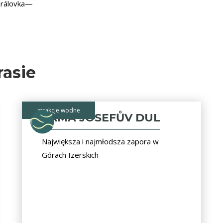
 Královka—
rasie
atrakcje wodne
TAMA JOSEFŮV DUL
Największa i najmłodsza zapora w
Górach Izerskich