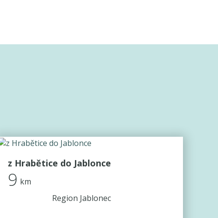
z Hrabětice do Jablonce
9
km
Region Jablonec