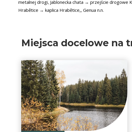
metalnej drogi, Jablonecka chata → przejście drogowe
Hrabětice → kaplica Hrabětice,, Genua n.n.
Miejsca docelowe na t