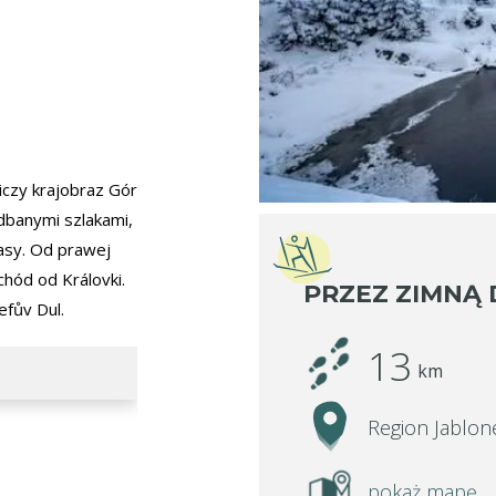
iczy krajobraz Gór
adbanymi szlakami,
lasy. Od prawej
hód od Královki.
PRZEZ ZIMNĄ 
efův Dul.
13
km
Region Jablon
pokaż mapę