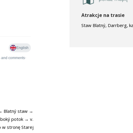
Atrakcje na trasie
Staw Blatný, Darrberg, ka
→ Blatný staw →
uboký potok → v.
 w stronę Starej