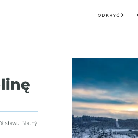
ODKRYĆ
linę
ół stawu Blatný