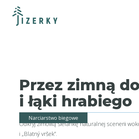
Przez zimną do
i łąki hrabiego
Narciarstwo biegowe
Odkryj zimową sielankę naturalnej scenerii wok
i „Blatný vršek”.