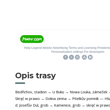
Opis trasy
Bedřichov, stadion → U Buku → Nowa Louka, zámeček 
Skręć w prawo → Dolina zimna → Pitelkův pomník — Hl
d. Josefův Dul, grob → Kamenice, grob → skręć w prawo