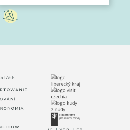
STAŁE
ARTOWANIE
OVÁNÍ
TRONOMIA
MEDIÓW
IG
YTB
FB