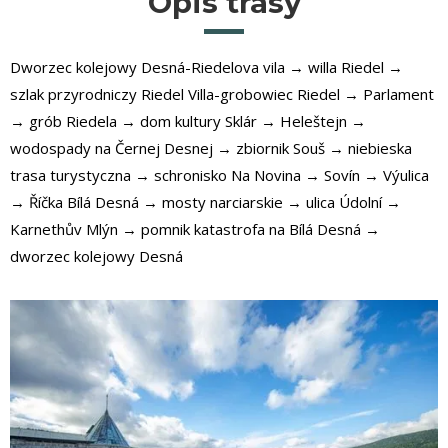
Opis trasy
Dworzec kolejowy Desná-Riedelova vila → willa Riedel →
szlak przyrodniczy Riedel Villa-grobowiec Riedel → Parlament
→ grób Riedela → dom kultury Sklár → Heleštejn →
wodospady na Černej Desnej → zbiornik Souš → niebieska
trasa turystyczna → schronisko Na Novina → Sovín → Výulica
→ Říčka Bílá Desná → mosty narciarskie → ulica Údolní →
Karnethův Mlýn → pomnik katastrofa na Bílá Desná →
dworzec kolejowy Desná