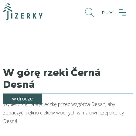
PL
W górę rzeki Černá
Desná
w drodze
Wybierz się na wycieczkę przez wzgórza Desan, aby
zobaczyć piękno cieków wodnych w malowniczej okolicy
Desná.