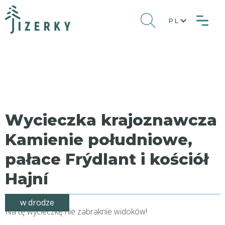
PL
Wycieczka krajoznawcza
Kamienie południowe,
pałace Frýdlant i kościół
Hajní
w drodze
Na tę wycieczkę nie zabraknie widoków!