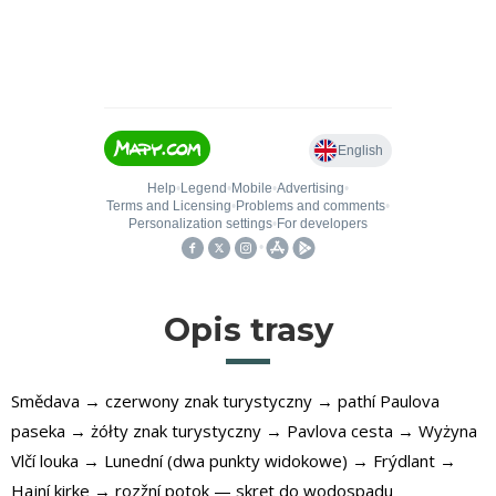
Opis trasy
Smědava → czerwony znak turystyczny → pathí Paulova
paseka → żółty znak turystyczny → Pavlova cesta → Wyżyna
Vlčí louka → Lunední (dwa punkty widokowe) → Frýdlant →
Hajní kirke → rozžní potok — skręt do wodospadu