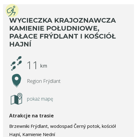
WYCIECZKA KRAJOZNAWCZA
KAMIENIE POŁUDNIOWE,
PAŁACE FRÝDLANT I KOŚCIÓŁ
HAJNÍ
11
km
Region Frýdlant
pokaż mapę
Atrakcje na trasie
Brzewniki Frýdlant, wodospad Černý potok, kościół
Hajní, Kamienie Nední