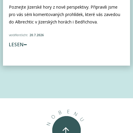
Poznejte Jizerské hory z nové perspektivy. Připravili jsme
pro vás sérii komentovaných prohlídek, které vás zavedou
do Albrechtic v Jizerských horách i Bedřichova.
veröffentlicht
20.7.2026
LESEN
E
B
N
O
U
N