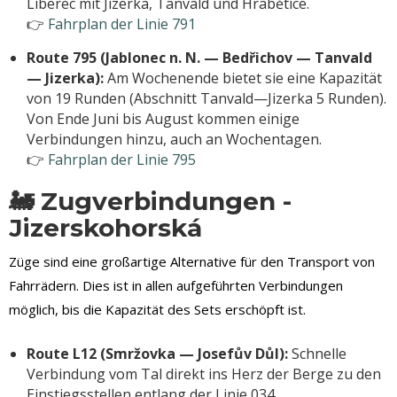
Liberec mit Jizerka, Tanvald und Hrabětice.
👉
Fahrplan der Linie 791
Route 795 (Jablonec n. N. — Bedřichov — Tanvald
— Jizerka):
Am Wochenende bietet sie eine Kapazität
von 19 Runden (Abschnitt Tanvald—Jizerka 5 Runden).
Von Ende Juni bis August kommen einige
Verbindungen hinzu, auch an Wochentagen.
👉
Fahrplan der Linie 795
🚂 Zugverbindungen -
Jizerskohorská
Züge sind eine großartige Alternative für den Transport von
Fahrrädern. Dies ist in allen aufgeführten Verbindungen
möglich, bis die Kapazität des Sets erschöpft ist.
Route L12 (Smržovka — Josefův Důl):
Schnelle
Verbindung vom Tal direkt ins Herz der Berge zu den
Einstiegsstellen entlang der Linie 034.