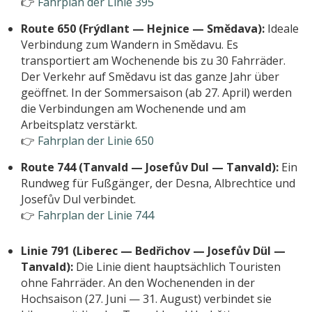
👉
Fahrplan der Linie 395
Route 650 (Frýdlant — Hejnice — Smědava):
Ideale
Verbindung zum Wandern in Smědavu. Es
transportiert am Wochenende bis zu 30 Fahrräder.
Der Verkehr auf Smědavu ist das ganze Jahr über
geöffnet. In der Sommersaison (ab 27. April) werden
die Verbindungen am Wochenende und am
Arbeitsplatz verstärkt.
👉
Fahrplan der Linie 650
Route 744 (Tanvald — Josefův Dul — Tanvald):
Ein
Rundweg für Fußgänger, der Desna, Albrechtice und
Josefův Dul verbindet.
👉
Fahrplan der Linie 744
Linie 791 (Liberec — Bedřichov — Josefův Dül —
Tanvald):
Die Linie dient hauptsächlich Touristen
ohne Fahrräder. An den Wochenenden in der
Hochsaison (27. Juni — 31. August) verbindet sie