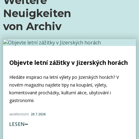
Weitere
Neuigkeiten
von
Archiv
Objevte letní zážitky v Jizerských horách
Hledáte inspiraci na letní výlety po Jizerských horách? V
novém magazínu najdete tipy na koupání, výlety,
komentované procházky, kulturní akce, ubytování i
gastronomii.
veröffentlicht
20.7.2026
LESEN