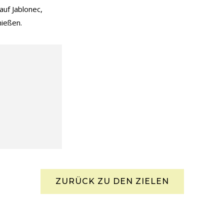
auf Jablonec,
nießen.
ZURÜCK ZU DEN ZIELEN