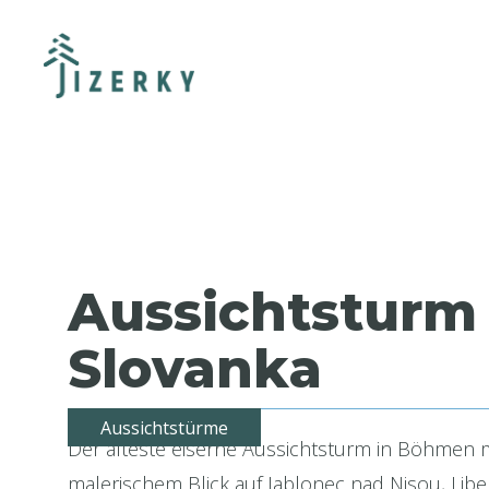
Aussichtsturm
Slovanka
Aussichtstürme
Der älteste eiserne Aussichtsturm in Böhmen m
malerischem Blick auf Jablonec nad Nisou, Libe