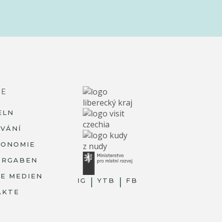
RE
ELN
VÁNÍ
RONOMIE
ORGABEN
IE MEDIEN
IG
YTB
FB
AKTE