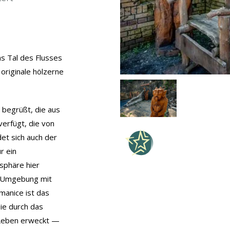
as Tal des Flusses
originale hölzerne
 begrüßt, die aus
verfügt, die von
et sich auch der
r ein
sphäre hier
n Umgebung mit
manice ist das
ie durch das
 Leben erweckt —