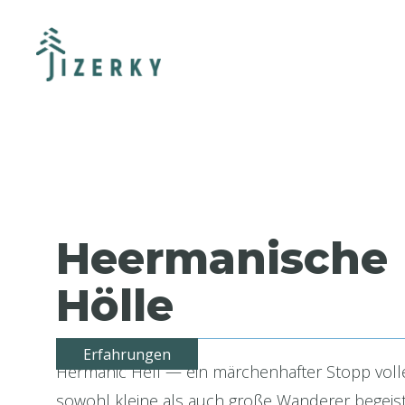
Heermanische
Hölle
Erfahrungen
Heřmanic Hell — ein märchenhafter Stopp volle
sowohl kleine als auch große Wanderer begeist