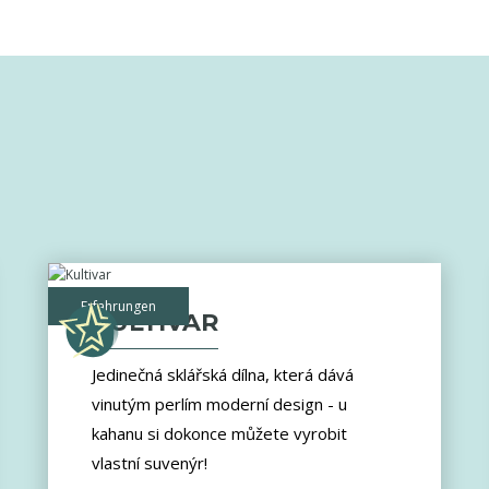
Erfahrungen
KULTIVAR
Jedinečná sklářská dílna, která dává
vinutým perlím moderní design - u
kahanu si dokonce můžete vyrobit
vlastní suvenýr!