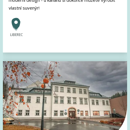
vlastní suvenýr!
LIBEREC