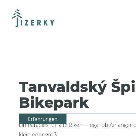
Tanvaldský Šp
Bikepark
Erfahrungen
Ein Paradies für alle Biker — egal ob Anfänger o
klein oder groß!