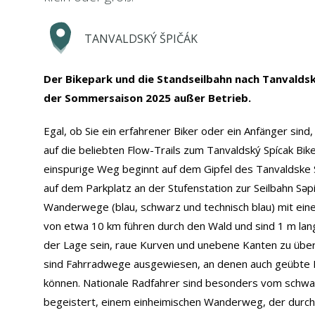
TANVALDSKÝ ŠPIČÁK
Der Bikepark und die Standseilbahn nach Tanvaldský
der Sommersaison 2025 außer Betrieb.
Egal, ob Sie ein erfahrener Biker oder ein Anfänger sind
auf die beliebten Flow-Trails zum Tanvaldský Spícak Bik
einspurige Weg beginnt auf dem Gipfel des Tanvaldske 
auf dem Parkplatz an der Stufenstation zur Seilbahn Səpić
Wanderwege (blau, schwarz und technisch blau) mit ei
von etwa 10 km führen durch den Wald und sind 1 m lang
der Lage sein, raue Kurven und unebene Kanten zu übe
sind Fahrradwege ausgewiesen, an denen auch geübte 
können. Nationale Radfahrer sind besonders vom schw
begeistert, einem einheimischen Wanderweg, der durch