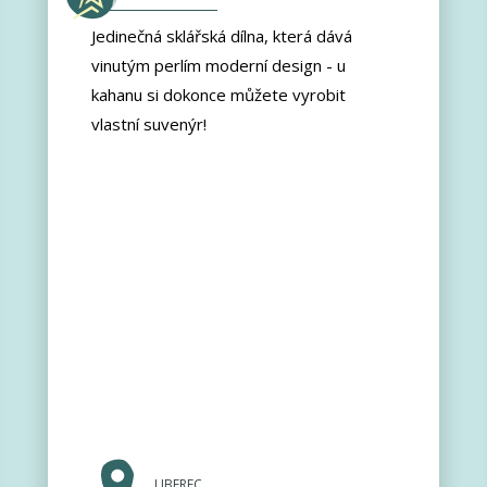
Jedinečná sklářská dílna, která dává
vinutým perlím moderní design - u
kahanu si dokonce můžete vyrobit
vlastní suvenýr!
LIBEREC