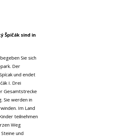
 Špičák sind in
, begeben Sie sich
epark. Der
Spícak und endet
ák I. Drei
ner Gesamtstrecke
. Sie werden in
rwinden. Im Land
Kinder teilnehmen
arzen Weg
 Steine und