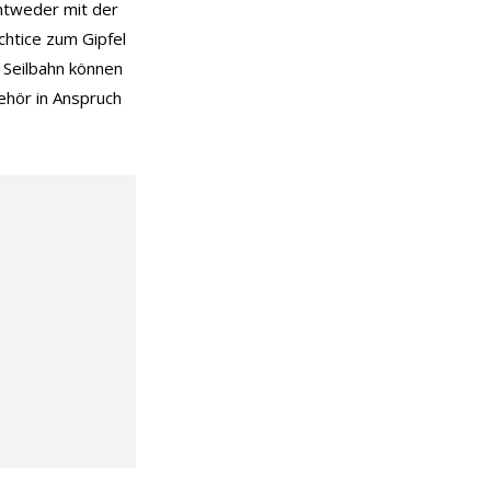
ntweder mit der
chtice zum Gipfel
r Seilbahn können
ehör in Anspruch