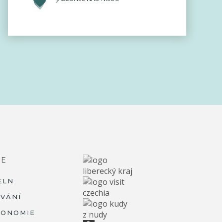
RE
ELN
VÁNÍ
RONOMIE