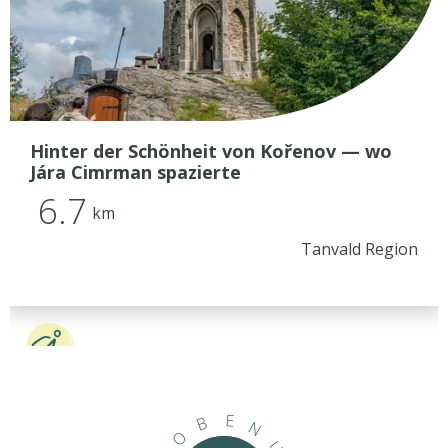
Hinter der Schönheit von Kořenov — wo
Jára Cimrman spazierte
6.7
km
Tanvald Region
E
B
N
O
U