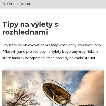
No items found.
Tipy na výlety s
rozhlednami
Chystáte se objevovat nejkrásnější rozhledny Jizerských hor?
Připravili jsme pro vás tipy na výlety k vybraným vyhlídkám,
které nabízejí nezapomenutelné pohledy na okolní krajinu.