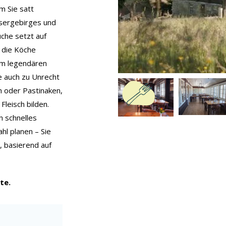
m Sie satt
Isergebirges und
che setzt auf
 die Köche
em legendären
e auch zu Unrecht
n oder Pastinaken,
Fleisch bilden.
n schnelles
hl planen – Sie
, basierend auf
te.