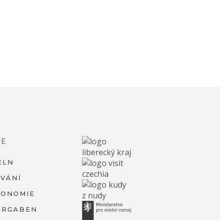
RE
ELN
VÁNÍ
RONOMIE
ORGABEN