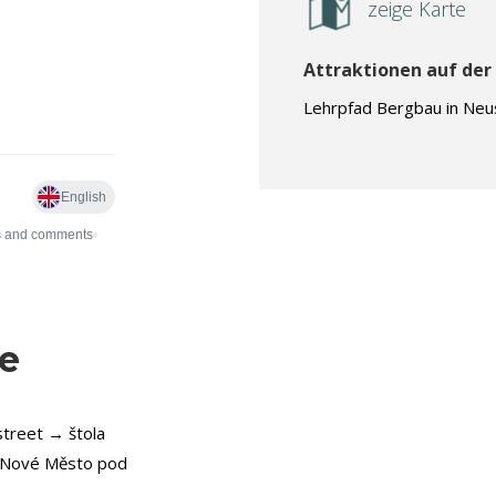
zeige Karte
Attraktionen auf der
Lehrpfad Bergbau in Ne
e
treet → štola
→ Nové Město pod