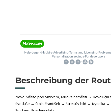
Beschreibung der Rout
Nove Město pod Smrkem, Mírová náměstí → Revoluční s
Svetluše → štola František → Streitův bild → Kyselka 
Smrkem, Friedensplatz