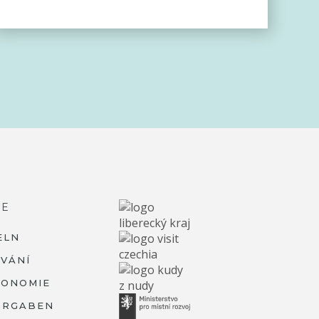
RE
ELN
VÁNÍ
RONOMIE
ORGABEN