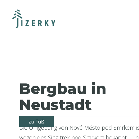
Bergbau in
Neustadt
zu Fuß
Die Umgebung von Nové Město pod Smrkem ist
wegen des Singltrek pod Smrkem bekannt — b