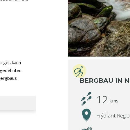
birges kann
usgedehnten
Bergbaus
BERGBAU IN 
12
kms
Frýdlant Regi