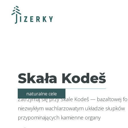
Skała Kodeš
naturalne cele
Zatrzymaj się przy Skale Kodeš — bazaltowej fo
niezwykłym wachlarzowatym układzie słupków
przypominających kamienne organy