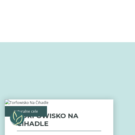
naturalne cele
TORFOWISKO NA
ČIHADLE