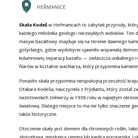
HEŘMANICE
Skała Kodeš
w Heřmanicach to zabytek przyrody, któr
każdego miłośnika geologii i niezwykłych widoków. Ten
masyw bazaltowy znajduje się na terenie dawnego kam
gotyckiego, gdzie wydobycie ujawniło wspaniałą demon
kolumnowej separacji bazaltu — zwłaszcza unikalnego 
filarów w kształcie wachlarza, który przypomina kamien
Ponadto skała przypomina niespokojną przeszłość kraju
Otakara Kodeša, nauczyciela z Frýdlantu, który został z
nazistowskich żołnierzy w 1938 roku w napiętym okresie
światową. Dlatego miejsce to ma nie tylko znaczenie geo
także historyczne.
Otoczenie skały jest domem dla chronionych roślin, takich 
złotogłowa, miodunica ciemna lub kaplica europejska. Lok