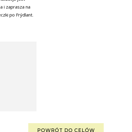
a i zaprasza na
czki po Frýdlant.
POWRÓT DO CELÓW