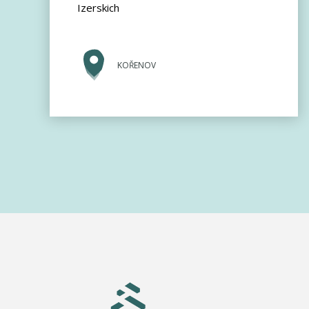
Izerskich
KOŘENOV