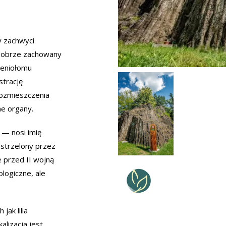
y zachwyci
 dobrze zachowany
ieniołomu
strację
rozmieszczenia
ne organy.
 — nosi imię
astrzelony przez
 przed II wojną
logiczne, ale
jak lilia
alizacja jest