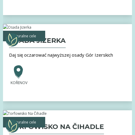
naturalne cele
OSADA JIZERKA
Daj się oczarować najwyższej osady Gór Izerskich
KOŘENOV
naturalne cele
TORFOWISKO NA ČIHADLE