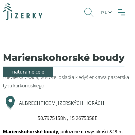
PL
Marienskohorské boudy
naturalne cele
Niewielka osada, w której osiadła kiedyś enklawa pasterska
typu karkonoskiego
ALBRECHTICE V JIZERSKÝCH HORÁCH
50.7975158N, 15.2675358E
Marienskohorské boudy
, położone na wysokości 843 m