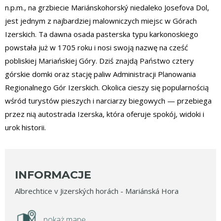
n.p.m., na grzbiecie Mariánskohorský niedaleko Josefova Dol,
jest jednym z najbardziej malowniczych miejsc w Górach
Izerskich. Ta dawna osada pasterska typu karkonoskiego
powstała już w 1705 roku i nosi swoją nazwę na cześć
pobliskiej Mariańskiej Góry. Dziś znajdą Państwo cztery
górskie domki oraz stację paliw Administracji Planowania
Regionalnego Gór Izerskich. Okolica cieszy się popularnością
wśród turystów pieszych i narciarzy biegowych — przebiega
przez nią autostrada Izerska, która oferuje spokój, widoki i
urok historii.
INFORMACJE
Albrechtice v Jizerských horách - Mariánská Hora
pokaż mapę