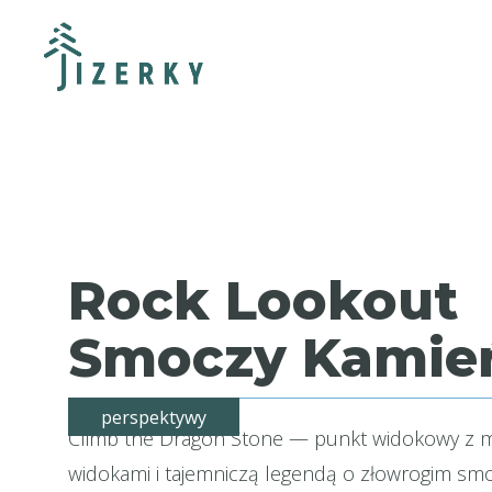
Rock Lookout
Smoczy Kamie
perspektywy
Climb the Dragon Stone — punkt widokowy z 
widokami i tajemniczą legendą o złowrogim sm