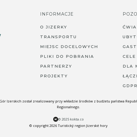
INFORMACJE
POZO
O JIZERKY
ĆWI
TRANSPORTU
UBYT
MIEJSC DOCELOWYCH
GAS
PLIKI DO POBRANIA
CELE
PARTNERZY
DLA 
PROJEKTY
ŁĄCZ
GDP
Gór Izerskich został zrealizowany przy wkładzie środków z budżetu państwa Republ
Regionalnego.
© 2025 kokta.co
© copyright 2026 Turistický region Jizerské hory