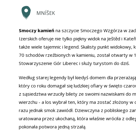
MNÍŠEK
Smoczy kamień
na szczycie Smoczego Wzgórza w zach
Izerskich oferuje nie tylko piękny widok na Ještěd i Kateř
także wiele tajemnic i legend. Skalisty punkt widokowy,
70 schodów rzeźbionych w kamieniu, został otwarty w 
Stowarzyszenie Gór Liberec i służy turystom do dziś.
Według starej legendy był kiedyś domem dla przerażaj
który co roku domagał się ludzkiej ofiary w święto czar
z sąsiedztwa wrzuciły bilety ze swoimi nazwiskami do mi
wierzchu - a los wybrał ten, który ma zostać złożony w
razu jednak smok zawiódł. Dziewczyna z pobliskiego za
uratowana przez ukochaną, która właśnie wróciła z odleg
pokonała potwora jedną strzałą.