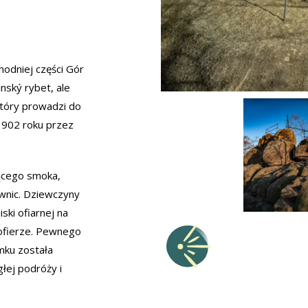
odniej części Gór
inský rybet, ale
 który prowadzi do
1902 roku przez
ącego smoka,
ownic. Dziewczyny
ski ofiarnej na
 ofierze. Pewnego
mku została
łej podróży i