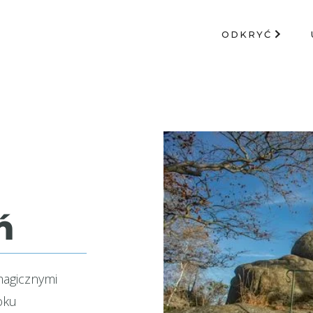
ODKRYĆ
ń
magicznymi
oku