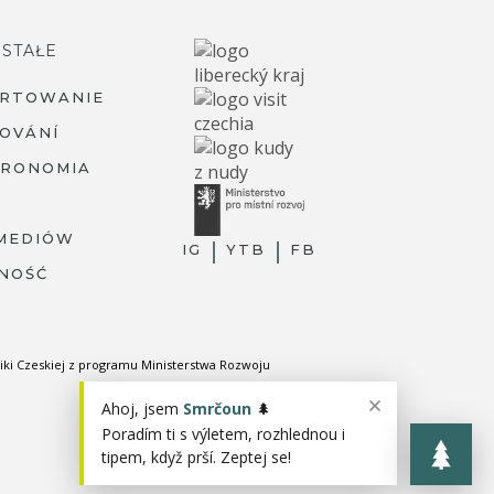
STAŁE
ARTOWANIE
OVÁNÍ
TRONOMIA
MEDIÓW
IG
YTB
FB
NOŚĆ
R
iki Czeskiej z programu Ministerstwa Rozwoju
Ahoj, jsem
Smrčoun
🌲
Poradím ti s výletem, rozhlednou i
tipem, když prší. Zeptej se!