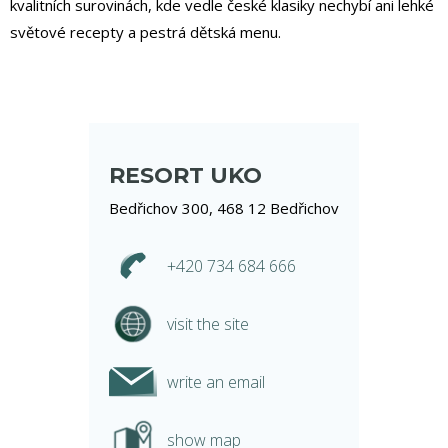
kvalitních surovinách, kde vedle české klasiky nechybí ani lehké
světové recepty a pestrá dětská menu.
RESORT UKO
Bedřichov 300, 468 12 Bedřichov
+420 734 684 666
visit the site
write an email
show map