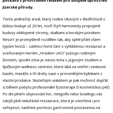
potkává s prvotřídním relaxem pro dospělé uprostřed
jizerské přírody.
Tento jedinečný areál, který rodina Ukových v Bedřichově s
láskou buduje už 20 let, tvoří čtyři harmonicky propojené
budovy obklopené stromy, skalkami a horským potokem.
Resort je promyšleně rozdělen tak, aby splnil přání všem
typům hostů – zatímco horní část s vyhlášenou restaurací a
oceňovaným herním „Hradem UKO“ pulzuje rodinným
životem, spodní zóna je oázou ticha s jógovým studiem a
špičkovým wellness centrem, které láká na vnitřní i venkovní
bazén, masáže a tři druhy saun s provoněnými bylinkami z
vlastní produkce. Skutečným unikátem je pak možnost dopřát
si během pobytu profesionální fyzioterapii či kosmetickou péči.
Po dni plném objevování hor, minigolfu nebo bowlingu vás
zdejší plně nekuřácká restaurace, která je otevřená i pro
veřejnost, nadchne poctivou gastronomií postavenou na