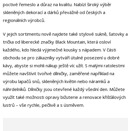
poctivé řemeslo a důraz na kvalitu. Nabízí široký výběr
skleněných dekorací a dárků převážně od českých a
regionálních výrobců.
V jejich sortimentu nově najdete také stylové sukně, šatovky a
trička od liberecké značky Black Mountain, která osloví
každého, kdo hledá výjimečné kousky s nápadem. V části
obchodu se pro zákazníky vytváří útulné posezení u dobré
kávy, abyste si mohli nákup ještě víc užít. S malými ratolestmi
můžete navštívit tvořivé dílničky, zaměřené například na
výrobu lapačů snů, skleněných květin nebo náramků a
náhrdelníků. Dílničky jsou otevřené každý všední den. Můžete
využít také možnosti opravy bižuterie a renovace křišťálových
lustrů – vše rychle, pečlivě a s úsměvem.