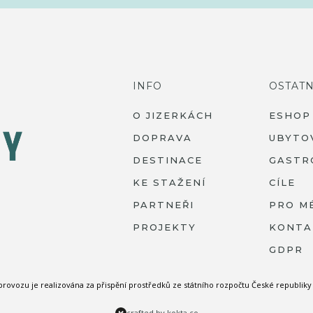
INFO
OSTATN
O JIZERKÁCH
ESHOP
DOPRAVA
UBYTO
DESTINACE
GASTR
KE STAŽENÍ
CÍLE
PARTNEŘI
PRO M
PROJEKTY
KONTA
GDPR
 provozu je realizována za přispění prostředků ze státního rozpočtu České republi
crafted by kokta.co