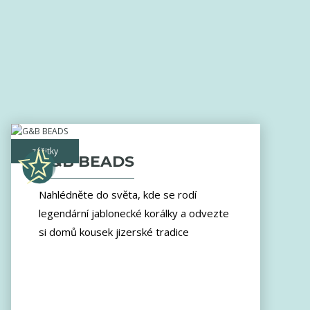
zážitky
G&B BEADS
Nahlédněte do světa, kde se rodí
legendární jablonecké korálky a odvezte
si domů kousek jizerské tradice