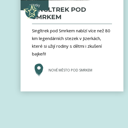
zážitky
SINGLTREK POD
SMRKEM
Singltrek pod Smrkem nabízí více než 80
km legendárních stezek v Jizerkách,
které si užijí rodiny s dětmi i zkušení
bajkeři!
NOVÉ MĚSTO POD SMRKEM