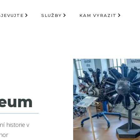
BJEVUJTE
SLUŽBY
KAM VYRAZIT
zeum
ní historie v
 hor