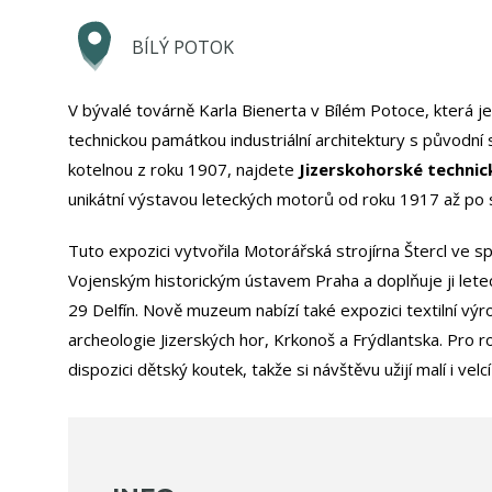
BÍLÝ POTOK
V bývalé továrně Karla Bienerta v Bílém Potoce, která j
technickou památkou industriální architektury s původní
kotelnou z roku 1907, najdete
Jizerskohorské techni
unikátní výstavou leteckých motorů od roku 1917 až po
Tuto expozici vytvořila Motorářská strojírna Štercl ve sp
Vojenským historickým ústavem Praha a doplňuje ji lete
29 Delfín. Nově muzeum nabízí také expozici textilní výr
archeologie Jizerských hor, Krkonoš a Frýdlantska. Pro ro
dispozici dětský koutek, takže si návštěvu užijí malí i velcí