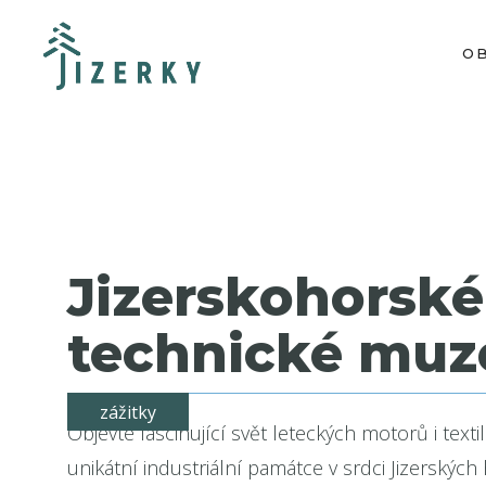
O
Jizerskohorské
technické mu
zážitky
Objevte fascinující svět leteckých motorů i textil
unikátní industriální památce v srdci Jizerských