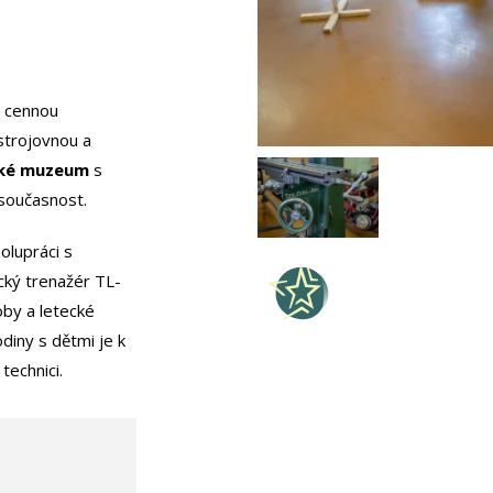
e cennou
 strojovnou a
cké muzeum
s
 současnost.
olupráci s
cký trenažér TL-
oby a letecké
diny s dětmi je k
 technici.