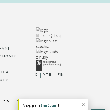
Í
VÁNÍ
ONOMIE
ÉDIA
IG
YTB
FB
KTY
ky z programu MMR.
Ahoj, jsem
Smrčoun
🌲