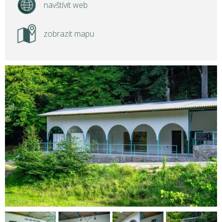
navštívit web
zobrazit mapu