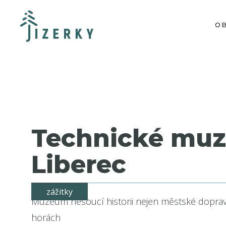
O
Technické mu
Liberec
zážitky
Muzeum nesoucí historii nejen městské dopravy
horách