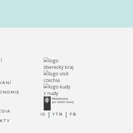
Í
VÁNÍ
ONOMIE
ÉDIA
IG
YTB
FB
KTY