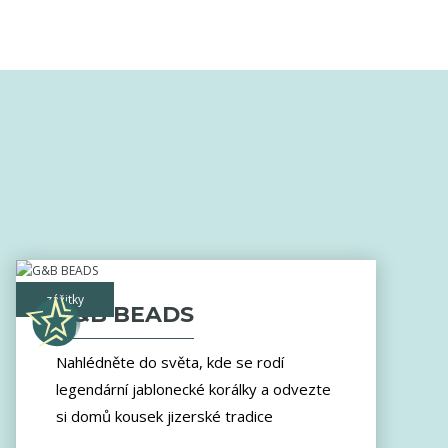
zážitky
G&B BEADS
Nahlédněte do světa, kde se rodí
legendární jablonecké korálky a odvezte
si domů kousek jizerské tradice