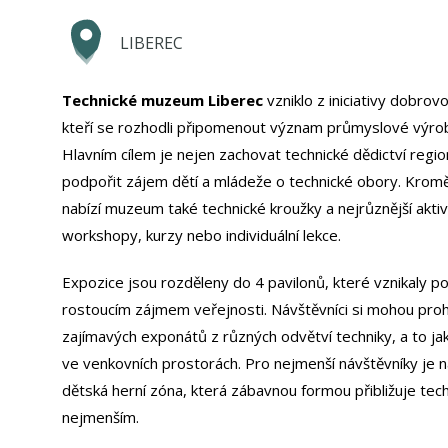
LIBEREC
Technické muzeum Liberec
vzniklo z iniciativy dobrov
kteří se rozhodli připomenout význam průmyslové výroby 
Hlavním cílem je nejen zachovat technické dědictví regio
podpořit zájem dětí a mládeže o technické obory. Kromě
nabízí muzeum také technické kroužky a nejrůznější aktivi
workshopy, kurzy nebo individuální lekce.
Expozice jsou rozděleny do 4 pavilonů, které vznikaly p
rostoucím zájmem veřejnosti. Návštěvníci si mohou pro
zajímavých exponátů z různých odvětví techniky, a to jak 
ve venkovních prostorách. Pro nejmenší návštěvníky je n
dětská herní zóna, která zábavnou formou přibližuje tech
nejmenším.