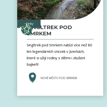
zážitky
SINGLTREK POD
SMRKEM
Singltrek pod Smrkem nabízí více než 80
km legendárních stezek v Jizerkách,
které si užijí rodiny s dětmi i zkušení
bajkeři!
NOVÉ MĚSTO POD SMRKEM