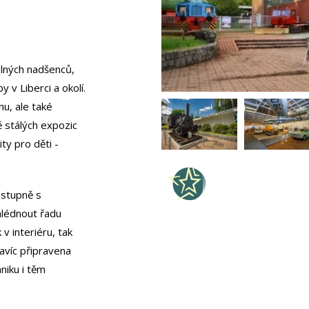
olných nadšenců,
v Liberci a okolí.
nu, ale také
 stálých expozic
ty pro děti -
ostupně s
hlédnout řadu
v interiéru, tak
avíc připravena
niku i těm