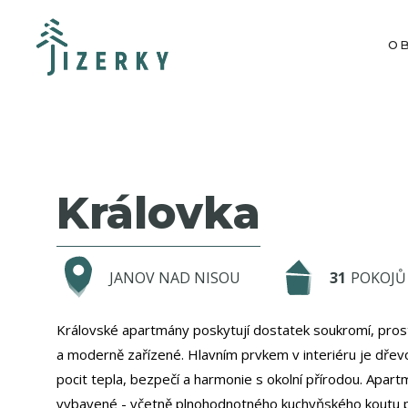
O
Královka
JANOV NAD NISOU
31
POKOJŮ
Královské apartmány poskytují dostatek soukromí, pros
a moderně zařízené. Hlavním prvkem v interiéru je dřev
pocit tepla, bezpečí a harmonie s okolní přírodou. Apart
vybavené - včetně plnohodnotného kuchyňského koutu p