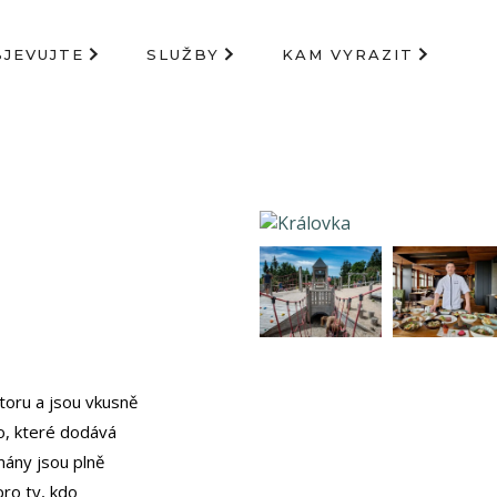
BJEVUJTE
SLUŽBY
KAM VYRAZIT
toru a jsou vkusně
o, které dodává
mány jsou plně
ro ty, kdo