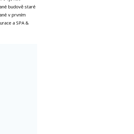
ované budově staré
vané v prvním
aurace a SPA &