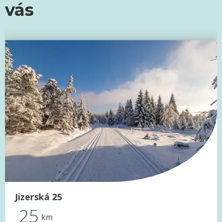
vás
Jizerská 25
25
km