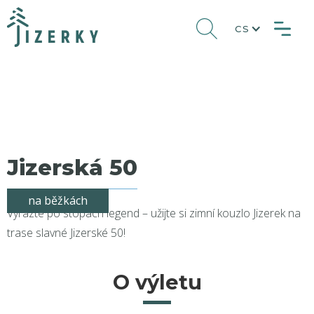
CS
Jizerská 50
na běžkách
Vyrazte po stopách legend – užijte si zimní kouzlo Jizerek na
trase slavné Jizerské 50!
O výletu