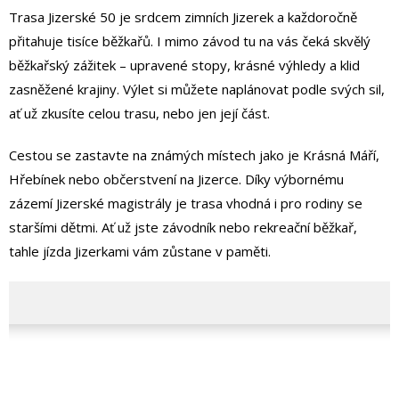
Trasa Jizerské 50 je srdcem zimních Jizerek a každoročně
přitahuje tisíce běžkařů. I mimo závod tu na vás čeká skvělý
běžkařský zážitek – upravené stopy, krásné výhledy a klid
zasněžené krajiny. Výlet si můžete naplánovat podle svých sil,
ať už zkusíte celou trasu, nebo jen její část.
Cestou se zastavte na známých místech jako je Krásná Máří,
Hřebínek nebo občerstvení na Jizerce. Díky výbornému
zázemí Jizerské magistrály je trasa vhodná i pro rodiny se
staršími dětmi. Ať už jste závodník nebo rekreační běžkař,
tahle jízda Jizerkami vám zůstane v paměti.