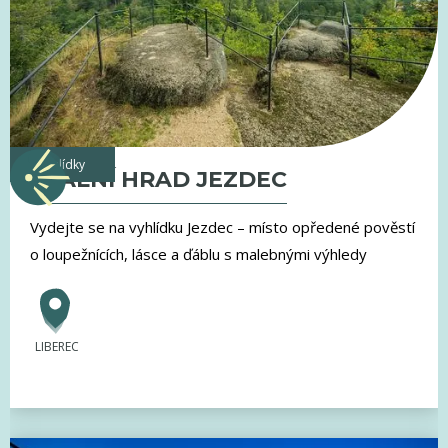
vyhlídky
SKALNÍ HRAD JEZDEC
Vydejte se na vyhlídku Jezdec – místo opředené pověstí
o loupežnících, lásce a ďáblu s malebnými výhledy
LIBEREC