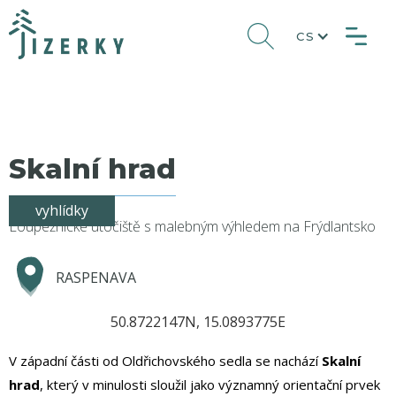
CS
Skalní hrad
vyhlídky
Loupežnické útočiště s malebným výhledem na Frýdlantsko
RASPENAVA
50.8722147N, 15.0893775E
V západní části od Oldřichovského sedla se nachází
Skalní
hrad
, který v minulosti sloužil jako významný orientační prvek