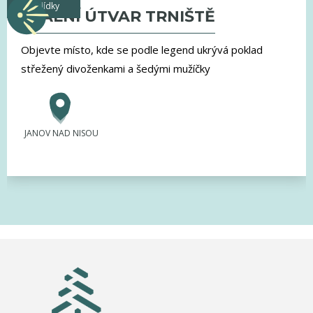
vyhlídky
SKALNÍ ÚTVAR TRNIŠTĚ
Objevte místo, kde se podle legend ukrývá poklad
střežený divoženkami a šedými mužíčky
JANOV NAD NISOU