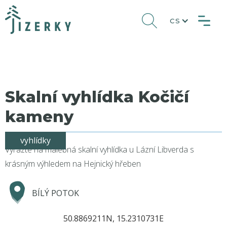
CS
Skalní vyhlídka Kočičí
kameny
vyhlídky
Vyrazte na malebná skalní vyhlídka u Lázní Libverda s
krásným výhledem na Hejnický hřeben
BÍLÝ POTOK
50.8869211N, 15.2310731E