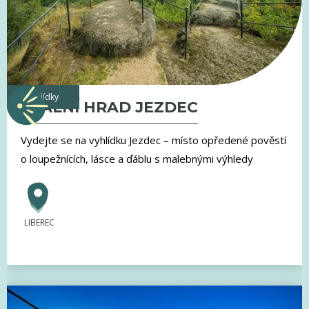
vyhlídky
SKALNÍ HRAD JEZDEC
Vydejte se na vyhlídku Jezdec – místo opředené pověstí
o loupežnících, lásce a ďáblu s malebnými výhledy
LIBEREC