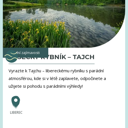
vodní zajímavosti
VESECKÝ RYBNÍK – TAJCH
Vyrazte k Tajchu – libereckému rybníku s parádní
atmosférou, kde si v létě zaplavete, odpočinete a
užijete si pohodu s parádními výhledy!
LIBEREC