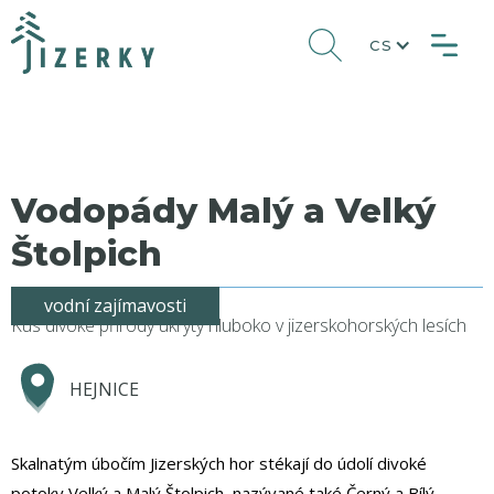
CS
Vodopády Malý a Velký
Štolpich
vodní zajímavosti
Kus divoké přírody ukrytý hluboko v jizerskohorských lesích
HEJNICE
Skalnatým úbočím Jizerských hor stékají do údolí divoké
potoky Velký a Malý Štolpich, nazývané také Černý a Bílý