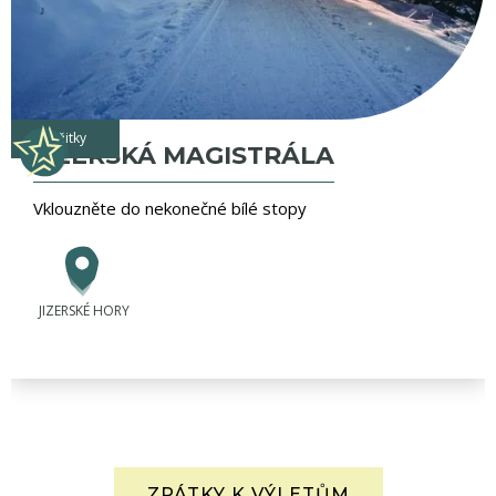
zážitky
JIZERSKÁ MAGISTRÁLA
Vklouzněte do nekonečné bílé stopy
JIZERSKÉ HORY
ZPÁTKY K VÝLETŮM