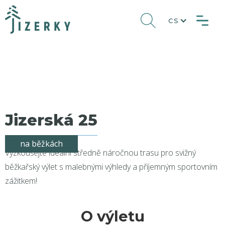
CS
Jizerská 25
na běžkách
Vyzkoušejte ideální středně náročnou trasu pro svižný
běžkařský výlet s malebnými výhledy a příjemným sportovním
zážitkem!
O výletu