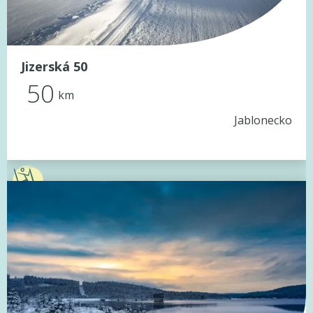
Jizerská 50
50
km
Jablonecko