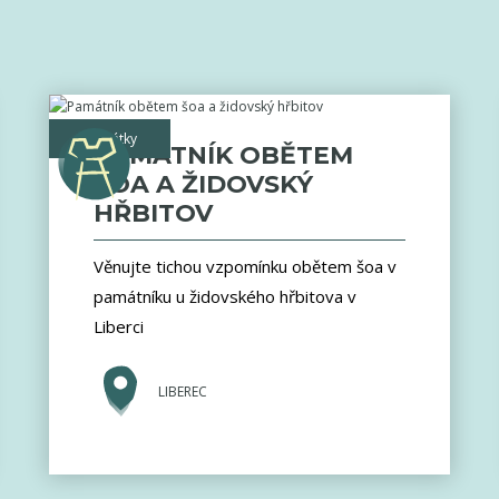
památky
PAMÁTNÍK OBĚTEM
ŠOA A ŽIDOVSKÝ
HŘBITOV
Věnujte tichou vzpomínku obětem šoa v
památníku u židovského hřbitova v
Liberci
LIBEREC