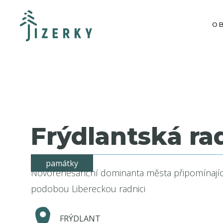
O
Frýdlantská ra
památky
Novorenesanční dominanta města připomínajíc
podobou Libereckou radnici
FRÝDLANT