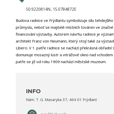
50.9220814N, 15.0784872E
Budova radnice ve Frýdlantu symbolizuje sílu tehdejšího
průmyslu, neboť se majitelé místních továren ve značné 
financování výstavby. Autorem návrhu radnice je význa
architekt Franz von Neumann, který stojí také za výstav
Liberci. V 1. patře radnice se nachází překrásná obřadní 
domunuje mosazný lustr a vitrážové okno nad vchodem n
patře se již od roku 1909 nachází městské muzeum.
INFO
Nám. T. G. Masaryka 37, 464 01 Frýdlant