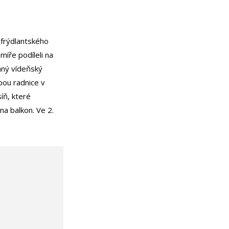
 frýdlantského
míře podíleli na
mný vídeňský
bou radnice v
síň, které
a balkon. Ve 2.