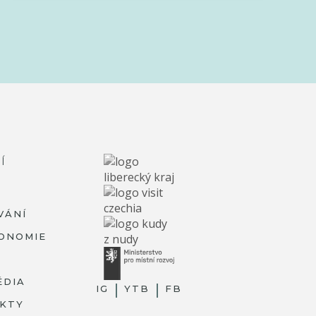
Í
VÁNÍ
ONOMIE
ÉDIA
IG
YTB
FB
KTY