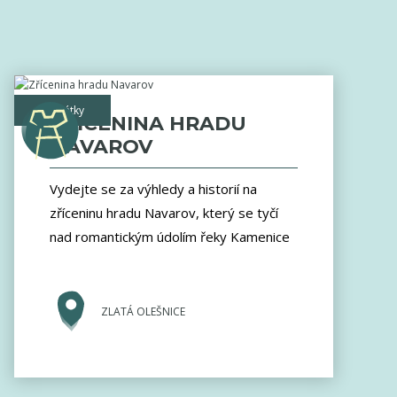
památky
ZŘÍCENINA HRADU
NAVAROV
Vydejte se za výhledy a historií na
zříceninu hradu Navarov, který se tyčí
nad romantickým údolím řeky Kamenice
ZLATÁ OLEŠNICE