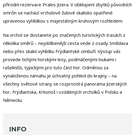
přírodní rezervace Prales Jizera. V obklopení zbytků původních
smrčin se nachází vrcholové žulové skalisko opatřené
upravenou vyhlídkou s majestátným kruhovým rozhledem.
Na vrchol se dostanete po značených turistických trasách z
několika směrů – nejoblíbenější cesta vede z osady Smědava
nebo přes skalní vyhlídku Frýdlantské cimbuří. Výstup vás
provede tichými horskými lesy, podmáčenými loukami i
rašeliništi, typickými pro tuto část hor. Odměnou za
vynaloženou námahu je úchvatný pohled do krajiny – na
všechny světové strany se rozprostírá panorama Jizerských
hor, Frýdlantska, Krkonoš i vzdálených vrcholků v Polsku a
Německu.
INFO