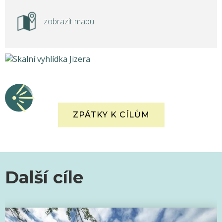
zobrazit mapu
ZPÁTKY K CÍLŮM
Další cíle