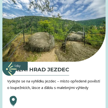
vyhlídky
SKALNÍ HRAD JEZDEC
Vydejte se na vyhlídku Jezdec – místo opředené pověstí
o loupežnících, lásce a ďáblu s malebnými výhledy