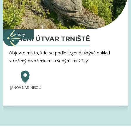
vyhlídky
SKALNÍ ÚTVAR TRNIŠTĚ
Objevte místo, kde se podle legend ukrývá poklad
střežený divoženkami a šedými mužíčky
JANOV NAD NISOU