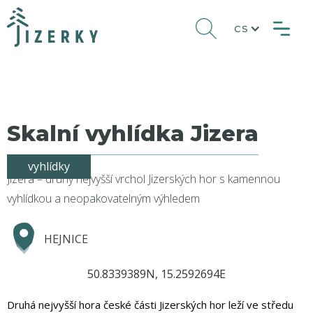
CS
Skalní vyhlídka Jizera
vyhlídky
Jizera – druhý nejvyšší vrchol Jizerských hor s kamennou
vyhlídkou a neopakovatelným výhledem
HEJNICE
50.8339389N, 15.2592694E
Druhá nejvyšší hora české části Jizerských hor leží ve středu