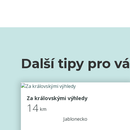
Další tipy pro v
Za královskými výhledy
14
km
Jablonecko