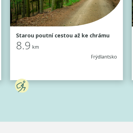
Starou poutní cestou až ke chrámu
8.9
km
Frýdlantsko