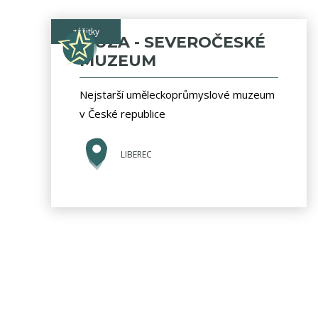
zážitky
MUZA - SEVEROČESKÉ
MUZEUM
Nejstarší uměleckoprůmyslové muzeum
v České republice
LIBEREC