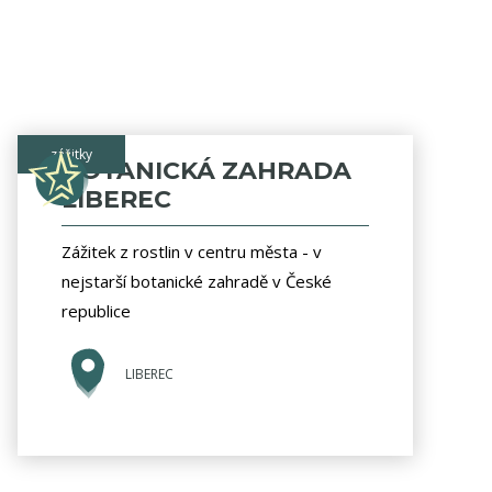
zážitky
BOTANICKÁ ZAHRADA
LIBEREC
Zážitek z rostlin v centru města - v
nejstarší botanické zahradě v České
republice
LIBEREC