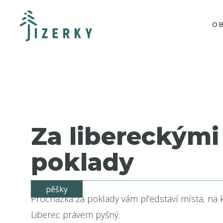
O
Za libereckými
poklady
pěšky
Procházka za poklady vám představí místa, na 
Liberec právem pyšný.