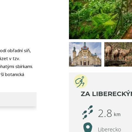
odí obřadní síň,
zet v tzv.
ohatými sbírkami.
rší botanická
ZA LIBERECKÝ
2.8
km
Liberecko