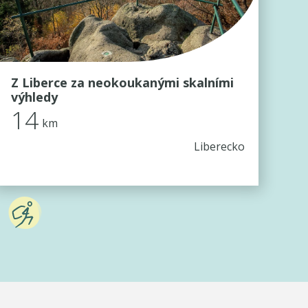
Z Liberce za neokoukanými skalními
výhledy
14
km
Liberecko