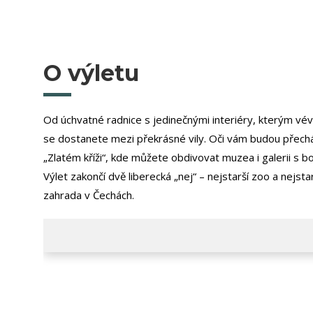
O výletu
Od úchvatné radnice s jedinečnými interiéry, kterým vév
se dostanete mezi překrásné vily. Oči vám budou přechá
„Zlatém kříži“, kde můžete obdivovat muzea i galerii s b
Výlet zakončí dvě liberecká „nej“ – nejstarší zoo a nejsta
zahrada v Čechách.