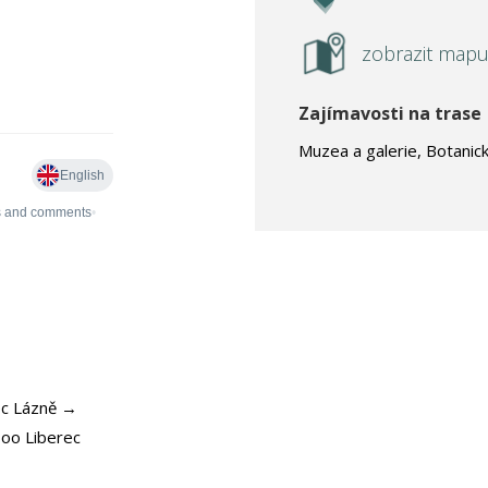
zobrazit map
Zajímavosti na trase
Muzea a galerie, Botanic
ec Lázně →
oo Liberec