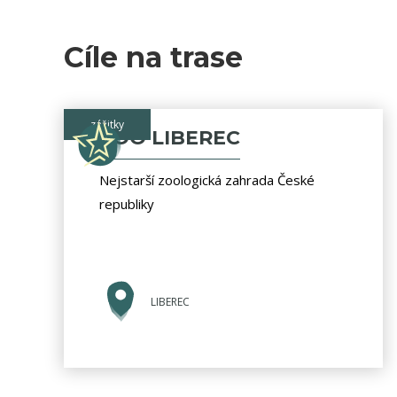
Cíle na trase
zážitky
ZOO LIBEREC
Nejstarší zoologická zahrada České
republiky
LIBEREC