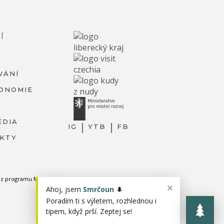
Í
VÁNÍ
ONOMIE
ÉDIA
IG
YTB
FB
KTY
ky z programu MMR.
Ahoj, jsem
Smrčoun
🌲
Poradím ti s výletem, rozhlednou i
tipem, když prší. Zeptej se!