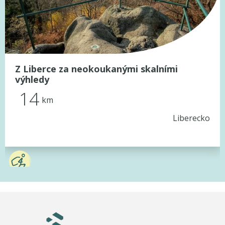
Z Liberce za neokoukanými skalními
výhledy
14
km
Liberecko