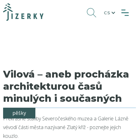
CS
Vilová – aneb procházka
architekturou časů
minulých i současných
pěšky
Překrásné stavby Severočeského muzea a Galerie Lázně
vévodí části města nazývané Zlatý kříž - poznejte jejich
kouzlo.