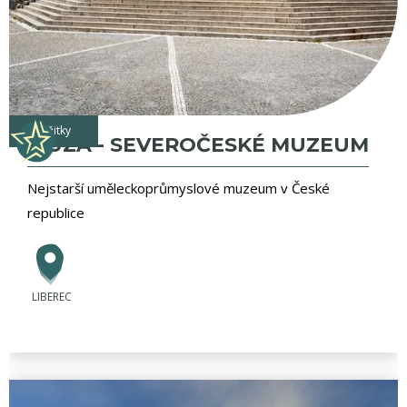
zážitky
MUZA - SEVEROČESKÉ MUZEUM
Nejstarší uměleckoprůmyslové muzeum v České
republice
LIBEREC